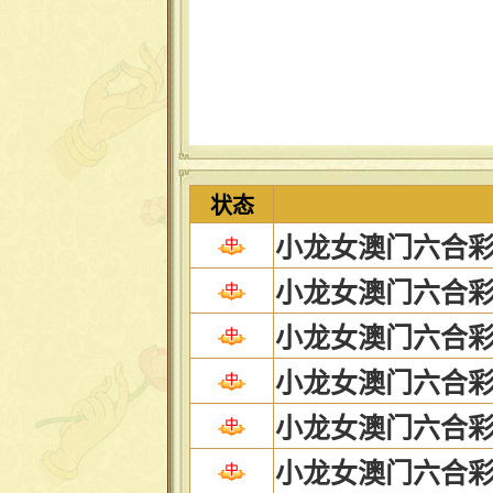
状态
小龙女澳门六合彩资
小龙女澳门六合彩资
小龙女澳门六合彩资
小龙女澳门六合彩资
小龙女澳门六合彩资
小龙女澳门六合彩资