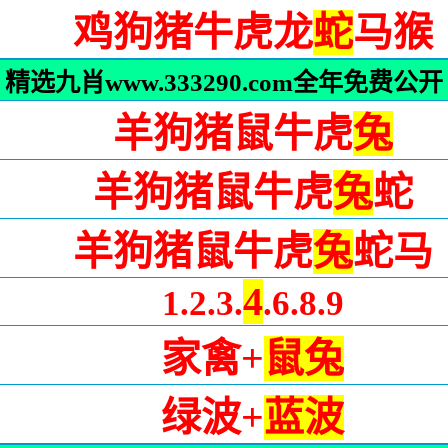
鸡狗猪牛虎龙
蛇
马猴
精选九肖www.333290.com全年免费公开
羊狗猪鼠牛虎
兔
羊狗猪鼠牛虎
兔
蛇
羊狗猪鼠牛虎
兔
蛇马
4
1.2.3.
.6.8.9
家禽+
鼠兔
绿波+
蓝波