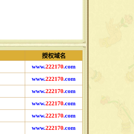
授权域名
www.
222170
.com
www.
222170
.com
www.
222170
.com
www.
222170
.com
www.
222170
.com
www.
222170
.com