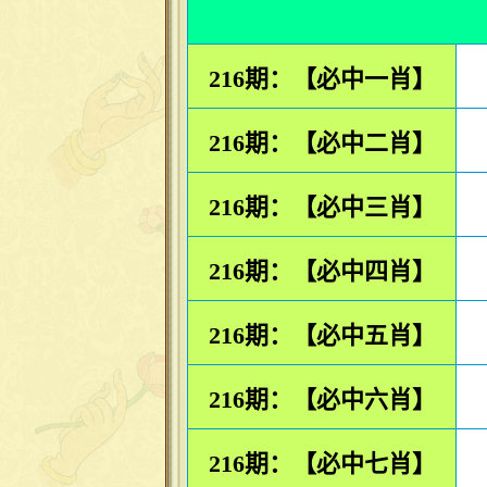
216期：【必中一肖】
216期：【必中二肖】
216期：【必中三肖】
216期：【必中四肖】
216期：【必中五肖】
216期：【必中六肖】
216期：【必中七肖】