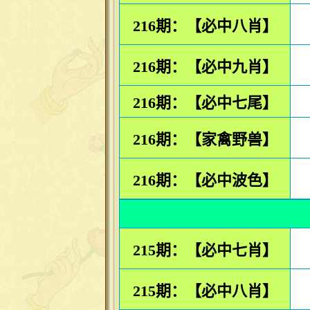
216期：【必中八肖】
216期：【必中九肖】
216期：【必中七尾】
216期：【家禽野兽】
216期：【必中波色】
215期：【必中七肖】
215期：【必中八肖】