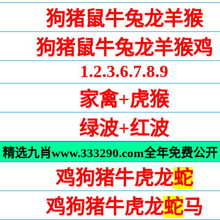
狗猪鼠牛兔龙羊猴
狗猪鼠牛兔龙羊猴鸡
1.2.3.6.7.8.9
家禽+虎猴
绿波+红波
精选九肖www.333290.com全年免费公开
鸡狗猪牛虎龙
蛇
鸡狗猪牛虎龙
蛇
马